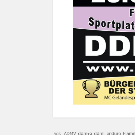
Tags:
ADMV
,
ddm19
,
ddml
,
enduro
,
Flam