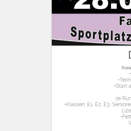
Post
•Teil
•Start 
•je Ru
•Klassen: E1, E2, E3, Senio
Lize
•Fe
W