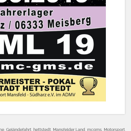
me
,
Geländefahrt
,
hettstedt
,
Mansfelder Land
,
mcgms
,
Motorsport
,