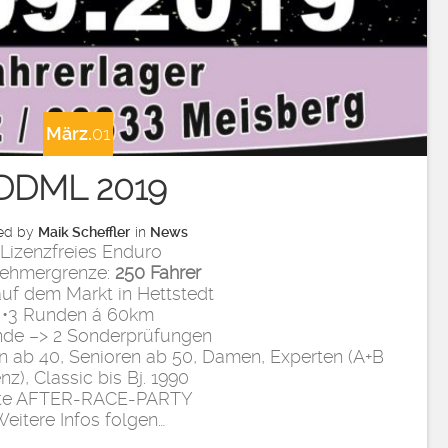
März.
01
DDML 2019
ed by
Maik Scheffler
in
News
•Lizenzfreies Enduro
nehmergrenze:
250 Fahrer
auf dem Markt in Hettstedt
•3 Runden á 60km
nde –> 2 Sonderprüfungen
ren ab 40, Senioren ab 50, Damen, Experten (A+B
nz), Classic bis Bj. 1990
tte AFTER-RACE-PARTY
eitere Infos folgen…