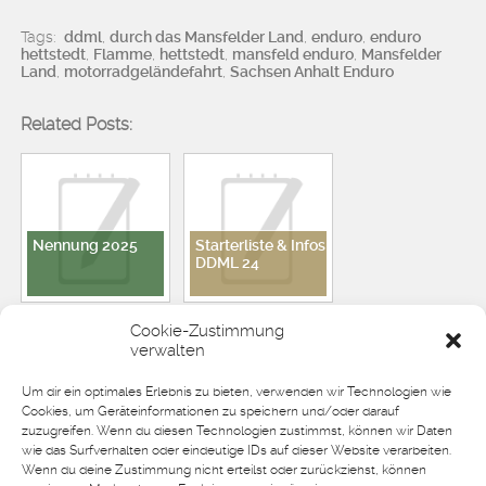
Tags:
ddml
,
durch das Mansfelder Land
,
enduro
,
enduro
hettstedt
,
Flamme
,
hettstedt
,
mansfeld enduro
,
Mansfelder
Land
,
motorradgeländefahrt
,
Sachsen Anhalt Enduro
Related Posts:
Nennung 2025
Starterliste & Infos
DDML 24
Cookie-Zustimmung
verwalten
Um dir ein optimales Erlebnis zu bieten, verwenden wir Technologien wie
Nennung DDML
Termin DDML `24
Cookies, um Geräteinformationen zu speichern und/oder darauf
24
zuzugreifen. Wenn du diesen Technologien zustimmst, können wir Daten
wie das Surfverhalten oder eindeutige IDs auf dieser Website verarbeiten.
Wenn du deine Zustimmung nicht erteilst oder zurückziehst, können