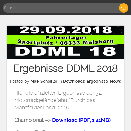
Ergebnisse DDML 2018
Posted by
Maik Scheffler
in
Downloads
,
Ergebnisse
,
News
Hier die offiziellen Ergebnisse der 32.
Motorradgeländefahrt “Durch das
Mansfelder Land” 2018
Championat –>
Download (PDF, 1.41MB)