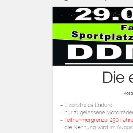
Die 
Post
– Lizenzfreies Enduro
– nur zugelassene Motorräde
–
Teilnehmergrenze: 250 Fahre
– die Nennung wird im Augus