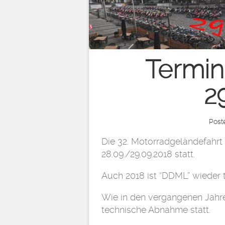
Termin
2
Post
Die 32. Motorradgeländefahrt
28.09./29.09.2018 statt.
Auch 2018 ist “DDML” wieder 
Wie in den vergangenen Jahren
technische Abnahme statt.