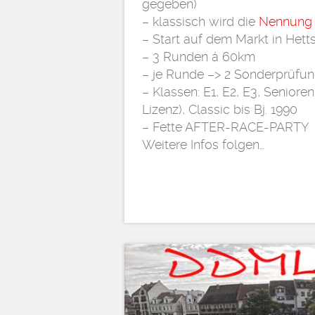
gegeben)
– klassisch wird die
Nennung
– Start auf dem Markt in Hett
– 3 Runden á 60km
– je Runde –> 2 Sonderprüfu
– Klassen: E1, E2, E3, Senior
Lizenz), Classic bis Bj. 1990
– Fette AFTER-RACE-PARTY
Weitere Infos folgen…