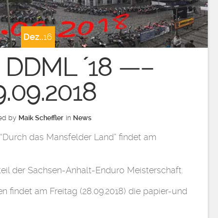
Dez..
16
 DDML ´18 —–
9.09.2018
ed by
Maik Scheffler
in
News
 “Durch das Mansfelder Land” findet am
teil der Sachsen-Anhalt-Enduro Meisterschaft.
 findet am Freitag (28.09.2018) die papier-und