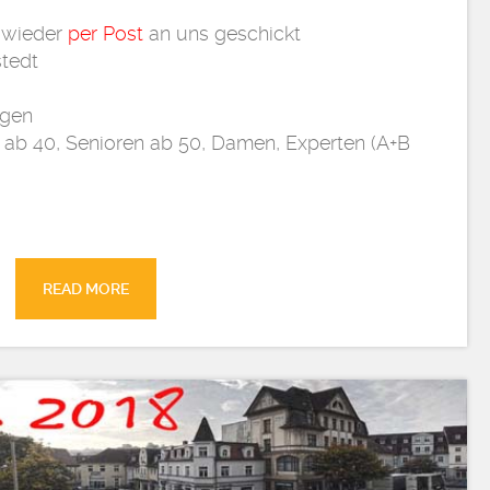
wieder
per Post
an uns geschickt
stedt
ngen
en ab 40, Senioren ab 50, Damen, Experten (A+B
READ MORE