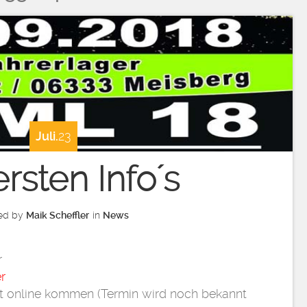
Juli.
23
ersten Info´s
ed by
Maik Scheffler
in
News
r
r
t online kommen (Termin wird noch bekannt