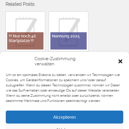
Related Posts:
!!! Nur noch 46
Nennung 2025
Startplätze !!!
Cookie-Zustimmung
verwalten
Um dir ein optimales Erlebnis zu bieten, verwenden wir Technologien wie
Starterliste & Infos
Nennung DDML
Cookies, um Geräteinformationen zu speichern und/oder darauf
DDML 24
24
zuzugreifen. Wenn du diesen Technologien zustimmst, können wir Daten
wie das Surfverhalten oder eindeutige IDs auf dieser Website verarbeiten.
Wenn du deine Zustimmung nicht erteilst oder zurückziehst, können
bestimmte Merkmale und Funktionen beeinträchtigt werden.
Akzeptieren