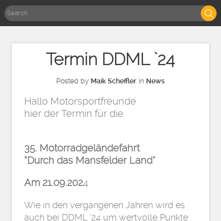
Termin DDML `24
Posted by
Maik Scheffler
in
News
Hallo Motorsportfreunde
hier der Termin für die
35. Motorradgeländefahrt
“Durch das Mansfelder Land”
Am 21.09.202
4
Wie in den vergangenen Jahren wird es
auch bei DDML ’24 um wertvolle Punkte